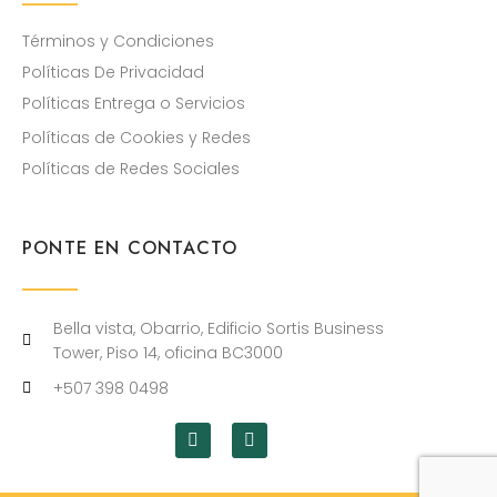
Términos y Condiciones
Políticas De Privacidad
Políticas Entrega o Servicios
Políticas de Cookies y Redes
Políticas de Redes Sociales
PONTE EN CONTACTO
Bella vista, Obarrio, Edificio Sortis Business
Tower, Piso 14, oficina BC3000
+507 398 0498
I
I
c
n
o
s
n
t