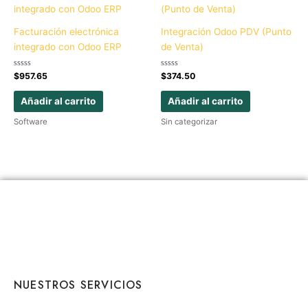
Facturación electrónica
Integración Odoo PDV (Punto
integrado con Odoo ERP
de Venta)
Valorado
Valorado
$
957.65
$
374.50
con
con
0
0
de
de
Añadir al carrito
Añadir al carrito
5
5
Software
Sin categorizar
NUESTROS SERVICIOS