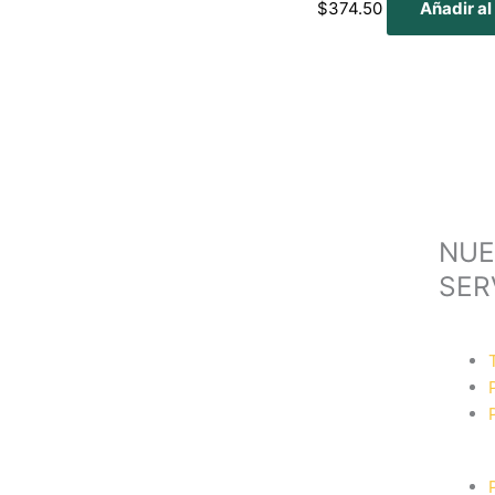
$
374.50
Añadir al
NUE
SER