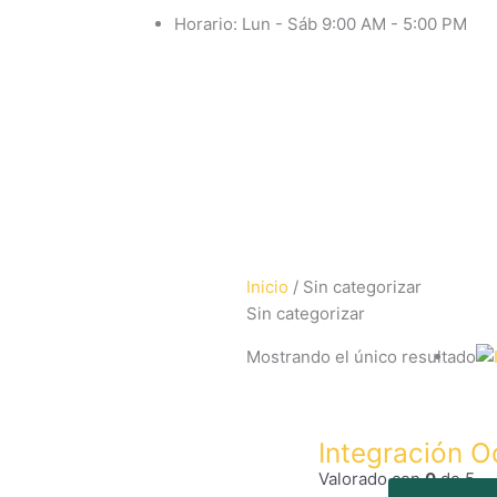
Ir
Horario: Lun - Sáb 9:00 AM - 5:00 PM
al
contenido
Inicio
/ Sin categorizar
Sin categorizar
Mostrando el único resultado
Integración O
Valorado con
0
de 5