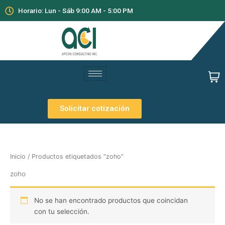
Ir
Horario: Lun - Sáb 9:00 AM - 5:00 PM
al
contenido
Solicitar cotización
Inicio
/ Productos etiquetados “zoho”
zoho
No se han encontrado productos que coincidan
con tu selección.